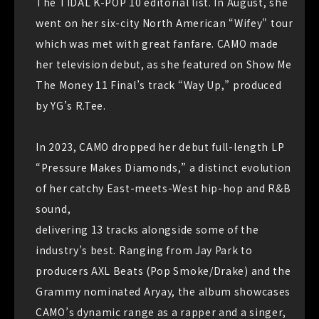
The TIDAL K-POP 10 editorial list. In August, she
went on her six-city North American “Wifey" tour
which was met with great fanfare. CAMO made
her television debut, as she featured on Show Me
The Money 11 Final’s track “Way Up,” produced
by YG’s R.Tee.
In 2023, CAMO dropped her debut full-length LP
“Pressure Makes Diamonds,” a distinct evolution
of her catchy East-meets-West hip-hop and R&B
sound,
delivering 13 tracks alongside some of the
industry’s best. Ranging from Jay Park to
producers AXL Beats (Pop Smoke/Drake) and the
Grammy nominated Aryay, the album showcases
CAMO’s dynamic range as a rapper and a singer,