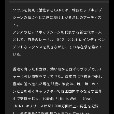
ソウルを拠点に活動するCAMOは、韓国ヒップホップ
シーンの頂点へと急速に駆け上がる注目のアーティス
ト。
アジアのヒップホップシーンを代表する新世代の一人
として、自身のレーベル「502」とともにインディペン
デントなスタンスを貫きながら、その存在感を強めて
いる。
香港で育った彼女は、幼い頃から西洋のポップカルチ
ャーに強い影響を受けてきた。数年前に学校を中退し
音楽の道へ進んだ現在27歳の彼女は、唯一無二のトー
ンと目を引くキャラクターで韓国国内のみならず世界
中で支持を拡大。代表曲「Life is Wet」（feat.
JMIN）はリリース以降3,000万回以上の再生を記録
し、その後もAOMG所属の人気ラッパーSimon