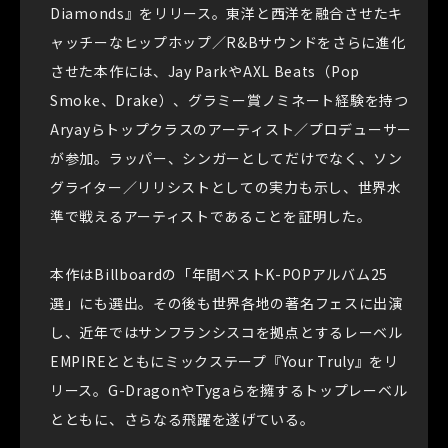
Diamonds』をリリース。東洋と西洋を融合させたキ
ャッチーなヒップホップ／R&Bサウンドをさらに進化
させた本作には、Jay ParkやAXL Beats（Pop
Smoke、Drake）、グラミー賞ノミネート経験を持つ
Aryayらトップクラスのアーティスト／プロデューサー
が参加。ラッパー、シンガーとしてだけでなく、ソン
グライター／リリシストとしての実力も示し、世界水
準で戦えるアーティストであることを証明した。
本作はBillboardの「年間ベストK-POPアルバム25
選」にも選出。その後も世界各地の著名フェスに出演
し、近年ではサンフランシスコを拠点とするレーベル
EMPIREとともにミックステープ『Your Truly』をリ
リース。G-DragonやTygaらを擁するトップレーベル
とともに、さらなる飛躍を遂げている。