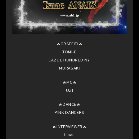
🔥GRAFFITI🔥
TOMI-E
CAZUL HUNDRED NY.
MURASAKI
🔥MC🔥
UZI
🔥DANCE🔥
PINK DANCERS
🔥INTERVIEWER🔥
Isaac